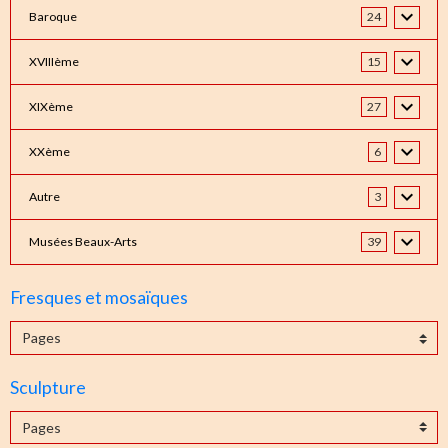
Baroque
24
XVIIIème
15
XIXème
27
XXème
6
Autre
3
Musées Beaux-Arts
39
Fresques et mosaïques
Sculpture