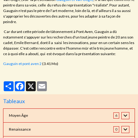
peintre dans sa voie, celle du refus de représentation "réaliste". Pour autant,
Gauguin n'est pas le père de l'art moderne, loin de là, et d'ailleurs il a su aussi
s'approprier les découvertes des autres, pour les adapter à sa façon de
peindre.
Car durant cette période de tâtonnement à Pont Aven, Gauguin a dû
notamment s'appuyer sur les recherches d'un tout jeune peintre de 20 ans son
cadet, Emile Bernard, dont il a saisi les innovations, pour en un certain sens les
dépasser. C'est cette rencontre entre l'homme mûr et le très jeune homme, et
ce à quoi elle a abouti, qui est évoqué dans la présentation suivante:
Gauguin et pont aven 2
(3.41 Mo)
Partager
Facebook
X
Email
Tableaux
Moyen Âge
6
Renaissance
0