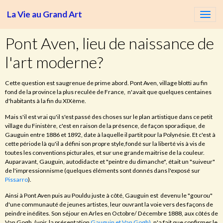
La Vie au Grand Art
Pont Aven, lieu de naissance de
l'art moderne?
Cette question est saugrenue de prime abord. Pont Aven, village blotti au fin
fond de la province la plus reculée de France, n'avait que quelques centaines
d'habitants à la fin du XIXème.
Mais s'il est vrai qu'il s'est passé des choses sur le plan artistique dans ce petit
village du Finistère, c'est en raison de la présence, de façon sporadique, de
Gauguin entre 1886 et 1892, date à laquelle il partit pour la Polynésie. Et c'est à
cette période là qu'il a défini son propre style,fondé sur la liberté vis à vis de
toutes les conventions picturales, et sur une grande maitrise de la couleur.
Auparavant, Gauguin, autodidacte et "peintre du dimanche", était un "suiveur"
de l'impressionnisme (quelques éléments sont donnés dans l'exposé sur
Pissarro
).
Ainsi à Pont Aven puis au Pouldu juste à côté, Gauguin est devenu le "gourou"
d'une communauté de jeunes artistes, leur ouvrant la voie vers des façons de
peindre inédites. Son séjour en Arles en Octobre/ Décembre 1888, aux côtés de
Van Gogh, (voir la présentation
Gauguin et Van Gogh)
, n'a fait que confirmer le