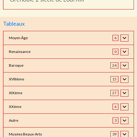
Tableaux
Moyen Âge
6
Renaissance
0
Baroque
24
XVIIIème
15
XIXème
27
XXème
6
Autre
3
Musées Beaux-Arts
39