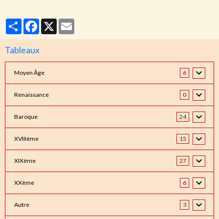
Partager
Facebook
X
Email
Tableaux
Moyen Âge
6
Renaissance
0
Baroque
24
XVIIIème
15
XIXème
27
XXème
6
Autre
3