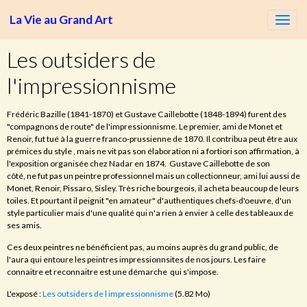
La Vie au Grand Art
Les outsiders de
l'impressionnisme
Frédéric Bazille (1841-1870) et Gustave Caillebotte (1848-1894) furent des
"compagnons de route" de l'impressionnisme. Le premier, ami de Monet et
Renoir, fut tué à la guerre franco-prussienne de 1870. Il contribua peut être aux
prémices du style , mais ne vit pas son élaboration ni a fortiori son affirmation, à
l'exposition organisée chez Nadar en 1874. Gustave Caillebotte de son
côté, ne fut pas un peintre professionnel mais un collectionneur, ami lui aussi de
Monet, Renoir, Pissaro, Sisley. Très riche bourgeois, il acheta beaucoup de leurs
toiles. Et pourtant il peignit "en amateur" d'authentiques chefs-d'oeuvre, d'un
style particulier mais d'une qualité qui n'a rien à envier à celle des tableaux de
ses amis.
Ces deux peintres ne bénéficient pas, au moins auprès du grand public, de
l'aura qui entoure les peintres impressionnsites de nos jours. Les faire
connaitre et reconnaitre est une démarche qui s'impose.
L'exposé :
Les outsiders de l impressionnisme
(5.82 Mo)