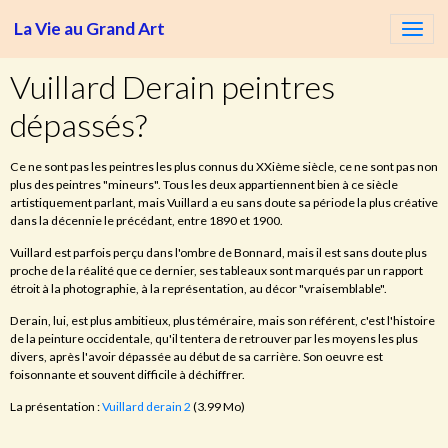
La Vie au Grand Art
Vuillard Derain peintres
dépassés?
Ce ne sont pas les peintres les plus connus du XXième siècle, ce ne sont pas non
plus des peintres "mineurs". Tous les deux appartiennent bien à ce siècle
artistiquement parlant, mais Vuillard a eu sans doute sa période la plus créative
dans la décennie le précédant, entre 1890 et 1900.
Vuillard est parfois perçu dans l'ombre de Bonnard, mais il est sans doute plus
proche de la réalité que ce dernier, ses tableaux sont marqués par un rapport
étroit à la photographie, à la représentation, au décor "vraisemblable".
Derain, lui, est plus ambitieux, plus téméraire, mais son référent, c'est l'histoire
de la peinture occidentale, qu'il tentera de retrouver par les moyens les plus
divers, après l'avoir dépassée au début de sa carrière. Son oeuvre est
foisonnante et souvent difficile à déchiffrer.
La présentation :
Vuillard derain 2
(3.99 Mo)