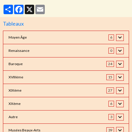
Partager
Facebook
X
Email
Tableaux
Moyen Âge
6
Renaissance
0
Baroque
24
XVIIIème
15
XIXème
27
XXème
6
Autre
3
Musées Beaux-Arts
39