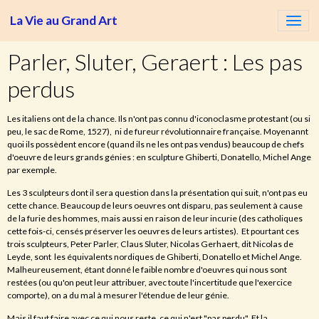
La Vie au Grand Art
Parler, Sluter, Geraert : Les pas
perdus
Les italiens ont de la chance. Ils n'ont pas connu d'iconoclasme protestant (ou si
peu, le sac de Rome, 1527), ni de fureur révolutionnaire française. Moyenannt
quoi ils possèdent encore (quand ils ne les ont pas vendus) beaucoup de chefs
d'oeuvre de leurs grands génies : en sculpture Ghiberti, Donatello, Michel Ange
par exemple.
Les 3 sculpteurs dont il sera question dans la présentation qui suit, n'ont pas eu
cette chance. Beaucoup de leurs oeuvres ont disparu, pas seulement à cause
de la furie des hommes, mais aussi en raison de leur incurie (des catholiques
cette fois-ci, censés préserver les oeuvres de leurs artistes). Et pourtant ces
trois sculpteurs, Peter Parler, Claus Sluter, Nicolas Gerhaert, dit Nicolas de
Leyde, sont les équivalents nordiques de Ghiberti, Donatello et Michel Ange.
Malheureusement, étant donné le faible nombre d'oeuvres qui nous sont
restées (ou qu'on peut leur attribuer, avec toute l'incertitude que l'exercice
comporte), on a du mal à mesurer l'étendue de leur génie.
Mais il faut faire avec ce qui nous reste, ce qui n'est "pas perdu". Et la