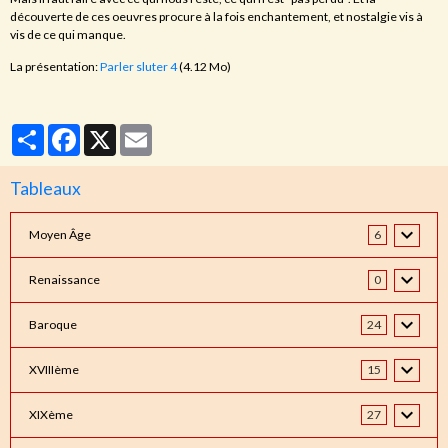
découverte de ces oeuvres procure à la fois enchantement, et nostalgie vis à
vis de ce qui manque.
La présentation:
Parler sluter 4
(4.12 Mo)
Partager
Facebook
X
Email
Tableaux
Moyen Âge
6
Renaissance
0
Baroque
24
XVIIIème
15
XIXème
27