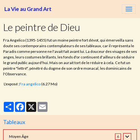
La Vie au Grand Art
Le peintre de Dieu
Fra Angelico (1395-1455) fut un moine peintre fort dévot, qui émerveilla sans
doute ses contemporains contemplateurs de ses tableaux, car il représenta le
Paradis comme personne ne l'avait fait avant lui. La douceur des visages de ses
anges, leurs costumes brillants, les fonds d'or continuent d'ailleurs de séduire
le grand public aujourd'hui. Mais on aurait tort de le réduire à cela. Ce fut un
peintre "lettré", pénétré du dogme de son ordre monacal, les dominicains de
l'Observance.
L'exposé ;
Fra angelico
(6.27 Mo)
Partager
Facebook
X
Email
Tableaux
Moyen Âge
6