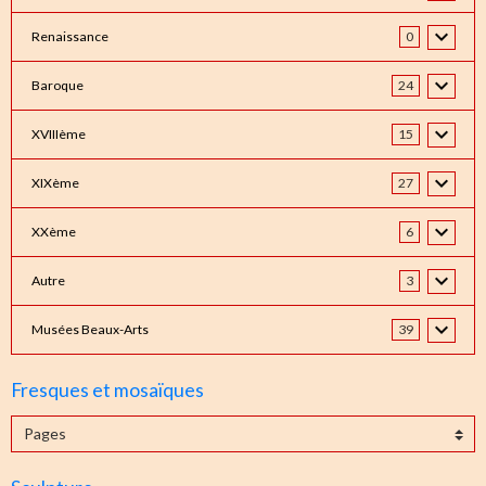
Renaissance
0
Baroque
24
XVIIIème
15
XIXème
27
XXème
6
Autre
3
Musées Beaux-Arts
39
Fresques et mosaïques